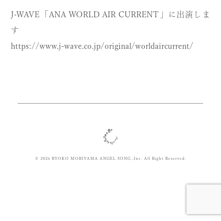
J-WAVE「ANA WORLD AIR CURRENT」に出演しま
す
https://www.j-wave.co.jp/original/worldaircurrent/
© 2026 RYOKO MORIYAMA ANGEL SONG ,Inc. All Right Reserved.